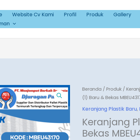
e
Website Cv Kami
Profil
Produk
Gallery
aman
Beranda
/
Produk
/
Keran
(1) Baru & Bekas MBEU431
Keranjang Plastik Baru
,
Keranjang Pl
Bekas MBEU