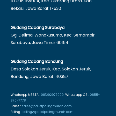
RT008 RW004, Kec. Cikarang Utara, Kab.
Bekasi, Jawa Barat 17530
Gudang Cabang Surabaya
Gg. Delima, Wonokusumo, Kec. Semampir,
Surabaya, Jawa Timur 60154
Gudang Cabang Bandung
Desa Solokan Jeruk, Kec. Solokan Jeruk,
Bandung, Jawa Barat, 40387
WhatsApp MBSTA :
081292977009
. Whatsapp CS :
0855-
870-7778
Sales :
sales@palletpalingmurah.com
Billing :
billing@palletpalingmurah.com