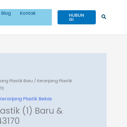
Blog
Kontak
HUBUN
Cari
GI
jang Plastik Baru
/ Keranjang Plastik
70
Keranjang Plastik Bekas
astik (1) Baru &
43170