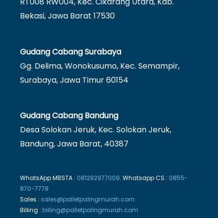
RT008 RW004, Kec. Cikarang Utara, Kab.
Bekasi, Jawa Barat 17530
Gudang Cabang Surabaya
Gg. Delima, Wonokusumo, Kec. Semampir,
Surabaya, Jawa Timur 60154
Gudang Cabang Bandung
Desa Solokan Jeruk, Kec. Solokan Jeruk,
Bandung, Jawa Barat, 40387
WhatsApp MBSTA :
081292977009
. Whatsapp CS :
0855-
870-7778
Sales :
sales@palletpalingmurah.com
Billing :
billing@palletpalingmurah.com