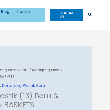
Blog
Kontak
HUBUN
Cari
GI
jang Plastik Baru
/ Keranjang Plastik
 BASKETS
s
,
Keranjang Plastik Baru
astik (13) Baru &
5 BASKETS