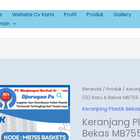
e
Website Cv Kami
Profil
Produk
Gallery
aman
Beranda
/
Produk
/
Keran
(13) Baru & Bekas MB755
Keranjang Plastik Beka
Keranjang Pl
Bekas MB75