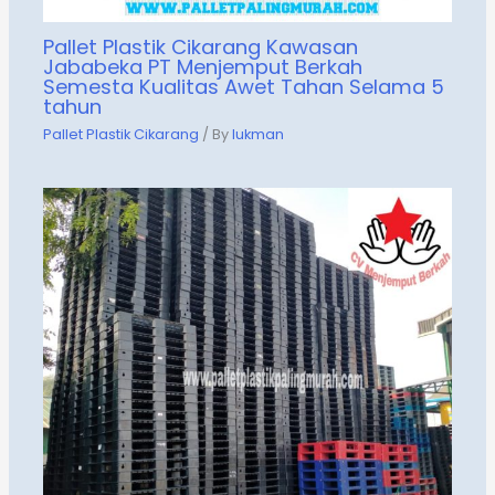
Pallet Plastik Cikarang Kawasan
Jababeka PT Menjemput Berkah
Semesta Kualitas Awet Tahan Selama 5
tahun
Pallet Plastik Cikarang
/ By
lukman