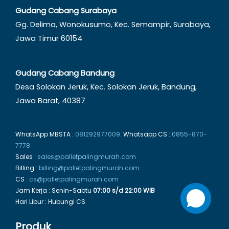
Gudang Cabang Surabaya
Gg. Delima, Wonokusumo, Kec. Semampir, Surabaya,
Jawa Timur 60154
Gudang Cabang Bandung
Desa Solokan Jeruk, Kec. Solokan Jeruk, Bandung,
Jawa Barat, 40387
WhatsApp MBSTA :
081292977009
. Whatsapp CS :
0855-870-
7778
Sales :
sales@palletpalingmurah.com
Billing :
billing@palletpalingmurah.com
CS :
cs@palletpalingmurah.com
Jam Kerja : Senin-Sabtu
07:00 s/d 22:00 WIB
Hari Libur : Hubungi CS
Produk