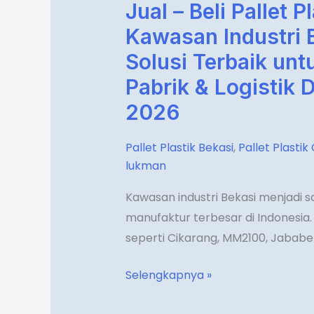
Jual – Beli Pallet P
Jual
–
Kawasan Industri 
Beli
Solusi Terbaik un
Pallet
Pabrik & Logistik 
Plastik
2026
Kawasan
Industri
Pallet Plastik Bekasi
,
Pallet Plastik
Bekasi
lukman
–
Solusi
Kawasan industri Bekasi menjadi s
Terbaik
manufaktur terbesar di Indonesia. 
untuk
seperti Cikarang, MM2100, Jababeka
Gudang,
Pabrik
Selengkapnya »
&
Logistik