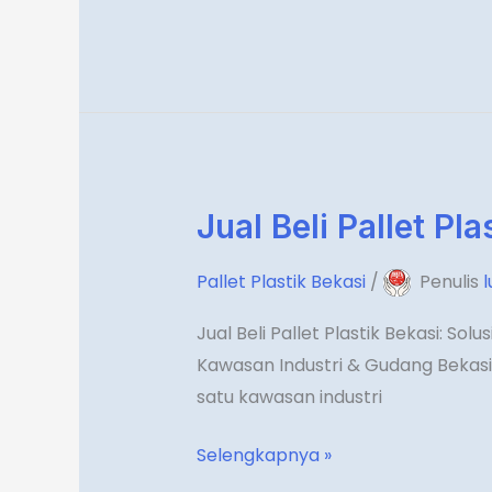
Di
Tahun
2026
Jual Beli Pallet Pla
Jual
Beli
Pallet Plastik Bekasi
/
Penulis
Pallet
Plastik
Jual Beli Pallet Plastik Bekasi: Solu
Bekasi
Kawasan Industri & Gudang Bekasi
satu kawasan industri
Selengkapnya »