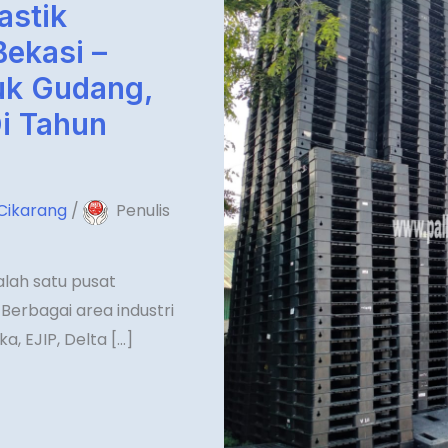
lastik
Bekasi –
tuk Gudang,
Di Tahun
 Cikarang
/
Penulis
alah satu pusat
Berbagai area industri
, EJIP, Delta […]