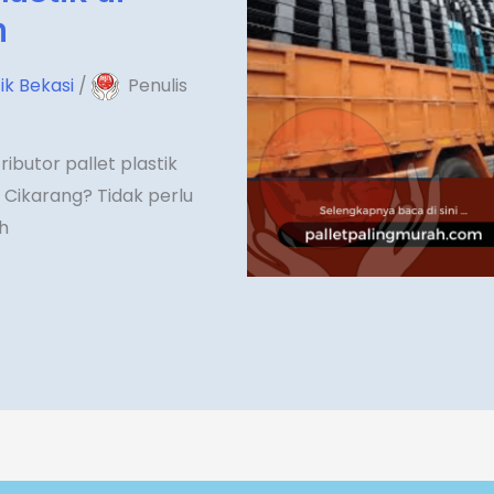
h
tik Bekasi
/
Penulis
butor pallet plastik
 Cikarang? Tidak perlu
h