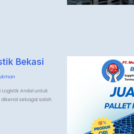
stik Bekasi
lukman
si Logistik Andal untuk
 dikenal sebagai salah