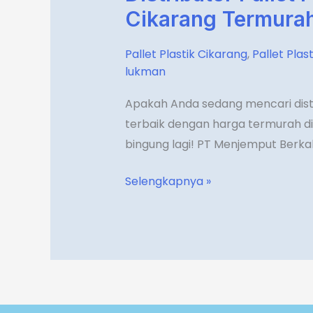
Pallet
Cikarang Termura
Plastik
di
Pallet Plastik Cikarang
,
Pallet Plas
Cikarang
lukman
Termurah
Apakah Anda sedang mencari distri
terbaik dengan harga termurah di
bingung lagi! PT Menjemput Berka
Selengkapnya »