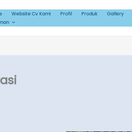
e
Website Cv Kami
Profil
Produk
Gallery
aman
kasi