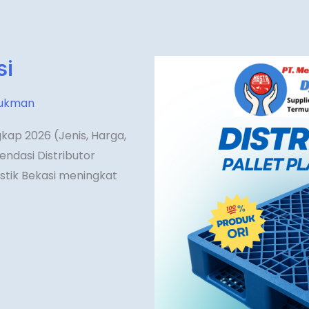
si
lukman
gkap 2026 (Jenis, Harga,
endasi Distributor
stik Bekasi meningkat