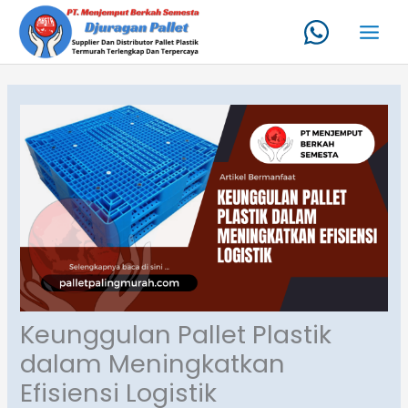
Lewati
ke
konten
Keunggulan Pallet Plastik
dalam Meningkatkan
Efisiensi Logistik