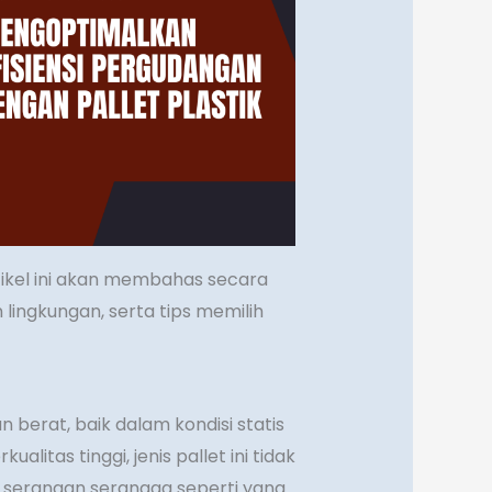
tikel ini akan membahas secara
n lingkungan, serta tips memilih
 berat, baik dalam kondisi statis
alitas tinggi, jenis pallet ini tidak
 serangan serangga seperti yang