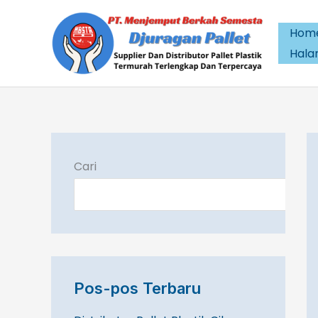
Lewati
ke
Hom
konten
Hal
Cari
Pos-pos Terbaru