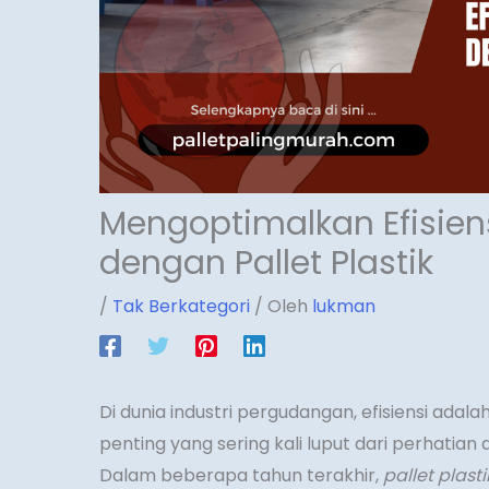
Mengoptimalkan Efisie
dengan Pallet Plastik
/
Tak Berkategori
/ Oleh
lukman
Di dunia industri pergudangan, efisiensi adal
penting yang sering kali luput dari perhatian a
Dalam beberapa tahun terakhir,
pallet plas