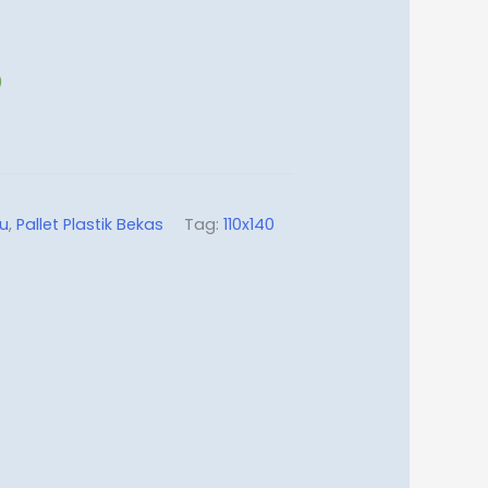
0
MBAH KE KERANJANG
ru
,
Pallet Plastik Bekas
Tag:
110x140