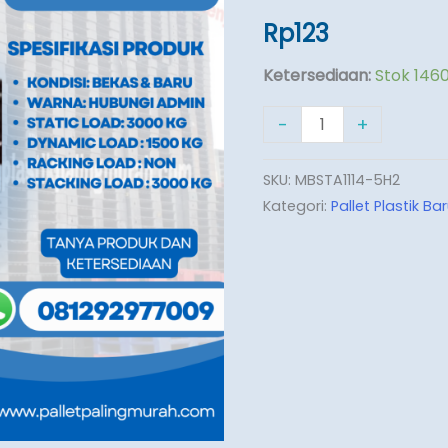
110x140x15
Rp
123
[MBSTA1114-
5H2]
Ketersediaan:
Stok 146
-
+
TA
SKU:
MBSTA1114-5H2
Kategori:
Pallet Plastik Ba