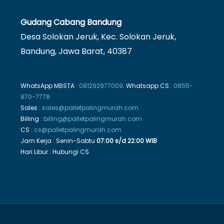
Gudang Cabang Bandung
Desa Solokan Jeruk, Kec. Solokan Jeruk,
Bandung, Jawa Barat, 40387
WhatsApp MBSTA :
081292977009
. Whatsapp CS :
0855-
870-7778
Sales :
sales@palletpalingmurah.com
Billing :
billing@palletpalingmurah.com
CS :
cs@palletpalingmurah.com
Jam Kerja : Senin-Sabtu
07:00 s/d 22:00 WIB
Hari Libur : Hubungi CS