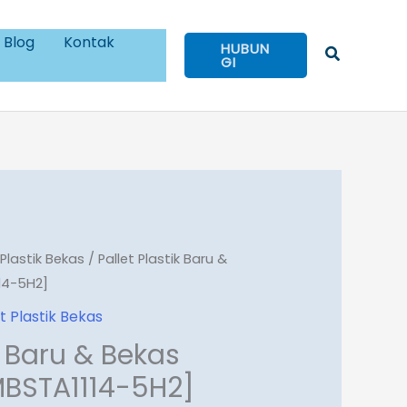
Blog
Kontak
HUBUN
Cari
GI
 Plastik Bekas
/ Pallet Plastik Baru &
114-5H2]
et Plastik Bekas
k Baru & Bekas
MBSTA1114-5H2]