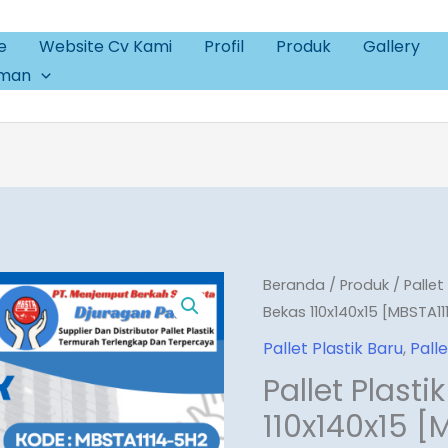
e
Website Cv Kami
Profil
Produk
Gallery
aman
Kuantitas
Beranda
/
Produk
/
Pallet
Bekas 110x140x15 [MBSTA1
Pallet
Plastik
Pallet Plastik Baru
,
Pall
Baru
Pallet Plasti
&
110x140x15 [
Bekas